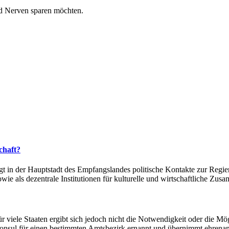
und Nerven sparen möchten.
chaft?
egt in der Hauptstadt des Empfangslandes politische Kontakte zur Regie
sowie als dezentrale Institutionen für kulturelle und wirtschaftliche Zu
viele Staaten ergibt sich jedoch nicht die Notwendigkeit oder die Mögl
onsul für einen bestimmten Amtsbezirk ernannt und übernimmt ehrenam