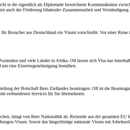
nicht in die eigentlich als Diplomatie bezeichnete Kommunikation zwis
täten auch der Förderung bilateraler Zusammenarbeit und Verständigung
für Besucher aus Deutschland ein Visum vorschreibt. Vor einer Reise 
ustralien und viele Länder in Afrika. Oft lassen sich Visa nur innerha
ld um eine Einreisegenehmigung bemühen.
ilung der Botschaft Ihres Ziellandes beantragen. Oft ist die Beantrag
damit verbundenen Services für Sie übernehmen.
uchen, hängt von Ihrer Nationalität ab. Reisende aus der gesamten EU 
hengen-Visum. Sowie das längerfristige nationale Visum mit Arbeitserl