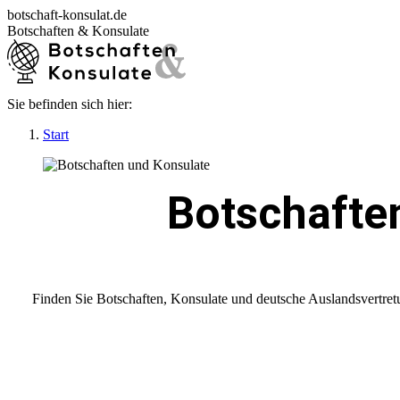
Zum
botschaft-konsulat.de
Inhalt
Botschaften & Konsulate
springen
Sie befinden sich hier:
Startseite
Botschaften in Deutschland
Start
Botschaften im Ausland
Konsulate in Deutschland
Deutsche Konsulate im Ausland
Visum beantragen
Botschaften
Ratgeber
Finden Sie Botschaften, Konsulate und deutsche Auslandsvertret