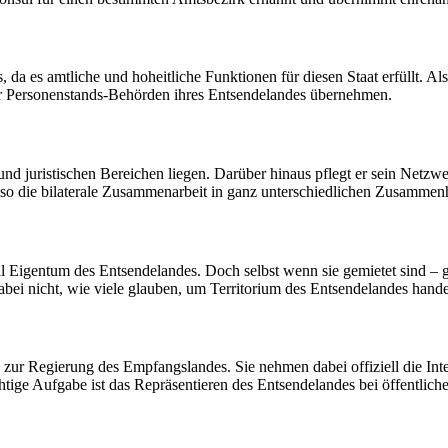
da es amtliche und hoheitliche Funktionen für diesen Staat erfüllt. Al
der Personenstands-Behörden ihres Entsendelandes übernehmen.
 und juristischen Bereichen liegen. Darüber hinaus pflegt er sein Netzw
t so die bilaterale Zusammenarbeit in ganz unterschiedlichen Zusamme
l Eigentum des Entsendelandes. Doch selbst wenn sie gemietet sind – 
abei nicht, wie viele glauben, um Territorium des Entsendelandes hande
 zur Regierung des Empfangslandes. Sie nehmen dabei offiziell die In
ige Aufgabe ist das Repräsentieren des Entsendelandes bei öffentliche