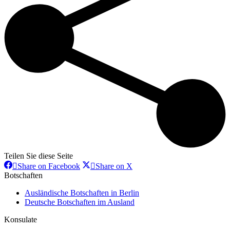
Teilen Sie diese Seite
Share
Share
Share on Facebook
Share on X
on
on
Botschaften
Facebook
X
Ausländische Botschaften in Berlin
Deutsche Botschaften im Ausland
Konsulate