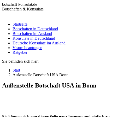
Zum
botschaft-konsulat.de
Inhalt
Botschaften & Konsulate
springen
Startseite
Botschaften in Deutschland
Startseite
Botschaften im Ausland
Botschaften in Deutschland
Konsulate in Deutschland
Botschaften im Ausland
Deutsche Konsulate im Ausland
Konsulate in Deutschland
Visum beantragen
Deutsche Konsulate im Ausland
Ratgeber
Visum beantragen
Ratgeber
Sie befinden sich hier:
Start
Außenstelle Botschaft USA Bonn
Außenstelle Botschaft USA in Bonn
Sie können sich von dieser Seite ganz bequem und einfach zu