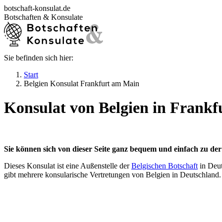
Zum
botschaft-konsulat.de
Inhalt
Botschaften & Konsulate
springen
Sie befinden sich hier:
Startseite
Botschaften in Deutschland
Start
Botschaften im Ausland
Belgien Konsulat Frankfurt am Main
Konsulate in Deutschland
Deutsche Konsulate im Ausland
Konsulat von Belgien in Frank
Visum beantragen
Ratgeber
Sie können sich von dieser Seite ganz bequem und einfach zu der
Dieses Konsulat ist eine Außenstelle der
Belgischen Botschaft
in Deut
gibt mehrere konsularische Vertretungen von Belgien in Deutschland.