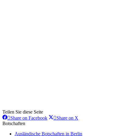
Teilen Sie diese Seite
Share
Share
Share on Facebook
Share on X
on
on
Botschaften
Facebook
X
Ausländische Botschaften in Berlin