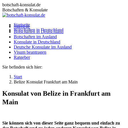
Zum
botschaft-konsulat.de
Inhalt
Botschaften & Konsulate
springen
Startseite
Startseite
Botschaften in Deutschland
Botschaften in Deutschland
Botschaften im Ausland
Botschaften im Ausland
Konsulate in Deutschland
Konsulate in Deutschland
Deutsche Konsulate im Ausland
Deutsche Konsulate im Ausland
Visum beantragen
Visum beantragen
Ratgeber
Ratgeber
Sie befinden sich hier:
Start
Belize Konsulat Frankfurt am Main
Konsulat von Belize in Frankfurt am
Main
Sie können sich von dieser Seite ganz bequem und einfach zu