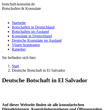
Zum
botschaft-konsulat.de
Inhalt
Botschaften & Konsulate
springen
Startseite
Botschaften in Deutschland
Startseite
Botschaften im Ausland
Botschaften in Deutschland
Konsulate in Deutschland
Botschaften im Ausland
Deutsche Konsulate im Ausland
Konsulate in Deutschland
Visum beantragen
Deutsche Konsulate im Ausland
Ratgeber
Visum beantragen
Ratgeber
Sie befinden sich hier:
Start
Deutsche Botschaft in El Salvador
Deutsche Botschaft in El Salvador
Auf dieser Webseite finden sie alle konsularischen
Dienstleistungen, Kontaktinformationen und Öffnungszeiten