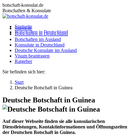
Zum
botschaft-konsulat.de
Inhalt
Botschaften & Konsulate
springen
Startseite
Startseite
Botschaften in Deutschland
Botschaften in Deutschland
Botschaften im Ausland
Botschaften im Ausland
Konsulate in Deutschland
Konsulate in Deutschland
Deutsche Konsulate im Ausland
Deutsche Konsulate im Ausland
Visum beantragen
Visum beantragen
Ratgeber
Ratgeber
Sie befinden sich hier:
Start
Deutsche Botschaft in Guinea
Deutsche Botschaft in Guinea
Auf dieser Webseite finden sie alle konsularischen
Dienstleistungen, Kontaktinformationen und Öffnungszeiten
der Deutschen Botschaft in Guinea.