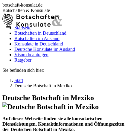
Zum
botschaft-konsulat.de
Inhalt
Botschaften & Konsulate
springen
Startseite
Botschaften in Deutschland
Startseite
Botschaften im Ausland
Botschaften in Deutschland
Konsulate in Deutschland
Botschaften im Ausland
Deutsche Konsulate im Ausland
Konsulate in Deutschland
Visum beantragen
Deutsche Konsulate im Ausland
Ratgeber
Visum beantragen
Ratgeber
Sie befinden sich hier:
Start
Deutsche Botschaft in Mexiko
Deutsche Botschaft in Mexiko
Auf dieser Webseite finden sie alle konsularischen
Dienstleistungen, Kontaktinformationen und Öffnungszeiten
der Deutschen Botschaft in Mexiko.