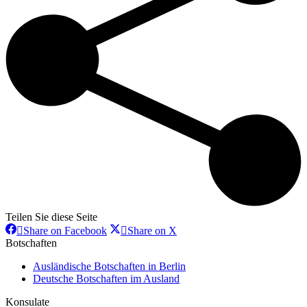
Teilen Sie diese Seite
Share
Share
Share on Facebook
Share on X
on
on
Botschaften
Facebook
X
Ausländische Botschaften in Berlin
Deutsche Botschaften im Ausland
Konsulate