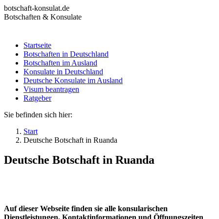
Zum
botschaft-konsulat.de
Inhalt
Botschaften & Konsulate
springen
Startseite
Botschaften in Deutschland
Startseite
Botschaften im Ausland
Botschaften in Deutschland
Konsulate in Deutschland
Botschaften im Ausland
Deutsche Konsulate im Ausland
Konsulate in Deutschland
Visum beantragen
Deutsche Konsulate im Ausland
Ratgeber
Visum beantragen
Ratgeber
Sie befinden sich hier:
Start
Deutsche Botschaft in Ruanda
Deutsche Botschaft in Ruanda
Auf dieser Webseite finden sie alle konsularischen
Dienstleistungen, Kontaktinformationen und Öffnungszeiten