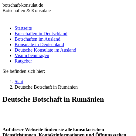
Zum
botschaft-konsulat.de
Inhalt
Botschaften & Konsulate
springen
Startseite
Botschaften in Deutschland
Startseite
Botschaften im Ausland
Botschaften in Deutschland
Konsulate in Deutschland
Botschaften im Ausland
Deutsche Konsulate im Ausland
Konsulate in Deutschland
Visum beantragen
Deutsche Konsulate im Ausland
Ratgeber
Visum beantragen
Ratgeber
Sie befinden sich hier:
Start
Deutsche Botschaft in Rumänien
Deutsche Botschaft in Rumänien
Auf dieser Webseite finden sie alle konsularischen
Dienstleistungen, Kontaktinformationen und Öffnungszeiten