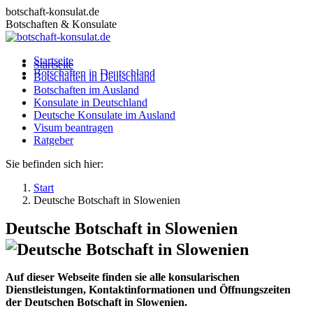
Zum
botschaft-konsulat.de
Inhalt
Botschaften & Konsulate
springen
Startseite
Startseite
Botschaften in Deutschland
Botschaften in Deutschland
Botschaften im Ausland
Botschaften im Ausland
Konsulate in Deutschland
Konsulate in Deutschland
Deutsche Konsulate im Ausland
Deutsche Konsulate im Ausland
Visum beantragen
Visum beantragen
Ratgeber
Ratgeber
Sie befinden sich hier:
Start
Deutsche Botschaft in Slowenien
Deutsche Botschaft in Slowenien
Auf dieser Webseite finden sie alle konsularischen
Dienstleistungen, Kontaktinformationen und Öffnungszeiten
der Deutschen Botschaft in Slowenien.