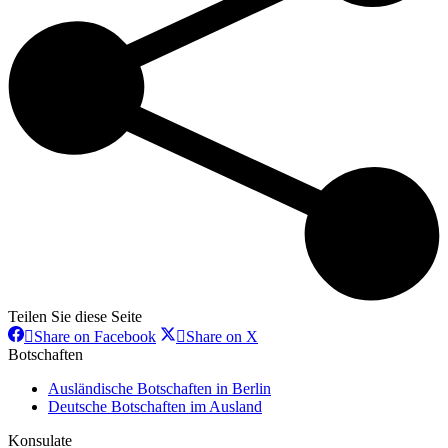
Teilen Sie diese Seite
Share
Share
Share on Facebook
Share on X
on
on
Botschaften
Facebook
X
Ausländische Botschaften in Berlin
Deutsche Botschaften im Ausland
Konsulate