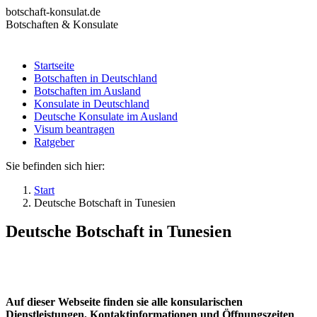
Zum
botschaft-konsulat.de
Inhalt
Botschaften & Konsulate
springen
Startseite
Botschaften in Deutschland
Startseite
Botschaften im Ausland
Botschaften in Deutschland
Konsulate in Deutschland
Botschaften im Ausland
Deutsche Konsulate im Ausland
Konsulate in Deutschland
Visum beantragen
Deutsche Konsulate im Ausland
Ratgeber
Visum beantragen
Ratgeber
Sie befinden sich hier:
Start
Deutsche Botschaft in Tunesien
Deutsche Botschaft in Tunesien
Auf dieser Webseite finden sie alle konsularischen
Dienstleistungen, Kontaktinformationen und Öffnungszeiten