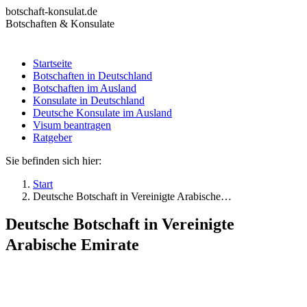
Zum
botschaft-konsulat.de
Inhalt
Botschaften & Konsulate
springen
Startseite
Botschaften in Deutschland
Startseite
Botschaften im Ausland
Botschaften in Deutschland
Konsulate in Deutschland
Botschaften im Ausland
Deutsche Konsulate im Ausland
Konsulate in Deutschland
Visum beantragen
Deutsche Konsulate im Ausland
Ratgeber
Visum beantragen
Ratgeber
Sie befinden sich hier:
Start
Deutsche Botschaft in Vereinigte Arabische…
Deutsche Botschaft in Vereinigte
Arabische Emirate