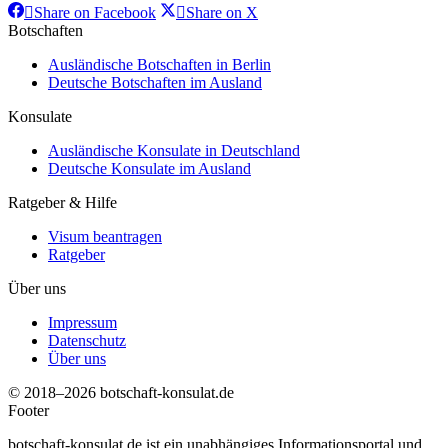
Share
Share
Share on Facebook
Share on X
on
on
Botschaften
Facebook
X
Ausländische Botschaften in Berlin
Deutsche Botschaften im Ausland
Konsulate
Ausländische Konsulate in Deutschland
Deutsche Konsulate im Ausland
Ratgeber & Hilfe
Visum beantragen
Ratgeber
Über uns
Impressum
Datenschutz
Über uns
© 2018–2026 botschaft-konsulat.de
Footer
botschaft-konsulat.de ist ein unabhängiges Informationsportal und