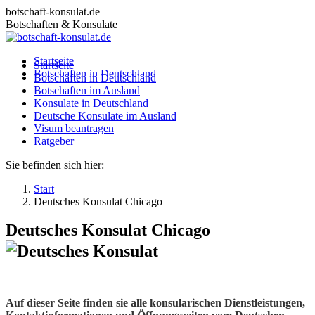
Zum
botschaft-konsulat.de
Inhalt
Botschaften & Konsulate
springen
Startseite
Startseite
Botschaften in Deutschland
Botschaften in Deutschland
Botschaften im Ausland
Botschaften im Ausland
Konsulate in Deutschland
Konsulate in Deutschland
Deutsche Konsulate im Ausland
Deutsche Konsulate im Ausland
Visum beantragen
Visum beantragen
Ratgeber
Ratgeber
Sie befinden sich hier:
Start
Deutsches Konsulat Chicago
Deutsches Konsulat Chicago
Auf dieser Seite finden sie alle konsularischen Dienstleistungen,