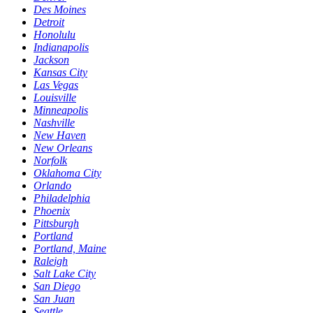
Des Moines
Detroit
Honolulu
Indianapolis
Jackson
Kansas City
Las Vegas
Louisville
Minneapolis
Nashville
New Haven
New Orleans
Norfolk
Oklahoma City
Orlando
Philadelphia
Phoenix
Pittsburgh
Portland
Portland, Maine
Raleigh
Salt Lake City
San Diego
San Juan
Seattle