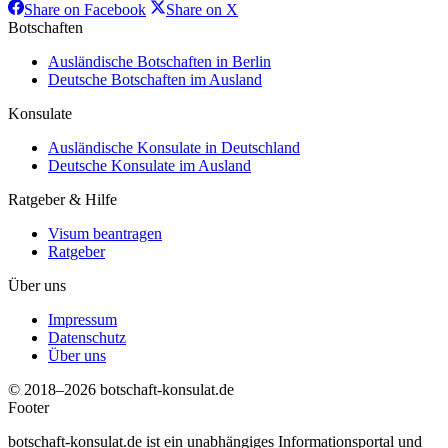
Share
Share
Share on Facebook
Share on X
on
on
Botschaften
Facebook
X
Ausländische Botschaften in Berlin
Deutsche Botschaften im Ausland
Konsulate
Ausländische Konsulate in Deutschland
Deutsche Konsulate im Ausland
Ratgeber & Hilfe
Visum beantragen
Ratgeber
Über uns
Impressum
Datenschutz
Über uns
© 2018–2026 botschaft-konsulat.de
Footer
botschaft-konsulat.de ist ein unabhängiges Informationsportal und