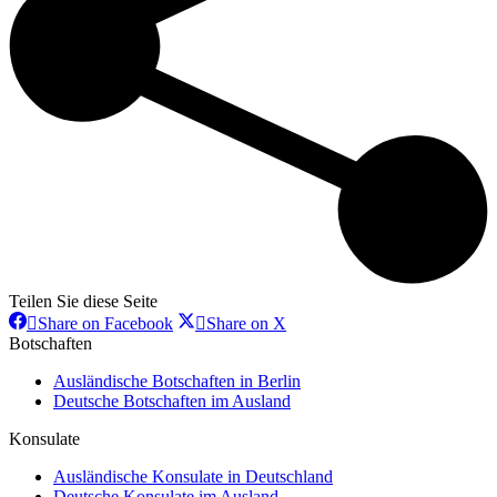
Teilen Sie diese Seite
Share
Share
Share on Facebook
Share on X
on
on
Botschaften
Facebook
X
Ausländische Botschaften in Berlin
Deutsche Botschaften im Ausland
Konsulate
Ausländische Konsulate in Deutschland
Deutsche Konsulate im Ausland