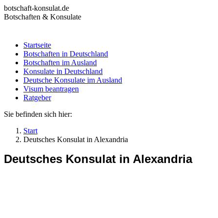
Zum
botschaft-konsulat.de
Inhalt
Botschaften & Konsulate
springen
Startseite
Botschaften in Deutschland
Startseite
Botschaften im Ausland
Botschaften in Deutschland
Konsulate in Deutschland
Botschaften im Ausland
Deutsche Konsulate im Ausland
Konsulate in Deutschland
Visum beantragen
Deutsche Konsulate im Ausland
Ratgeber
Visum beantragen
Ratgeber
Sie befinden sich hier:
Start
Deutsches Konsulat in Alexandria
Deutsches Konsulat in Alexandria