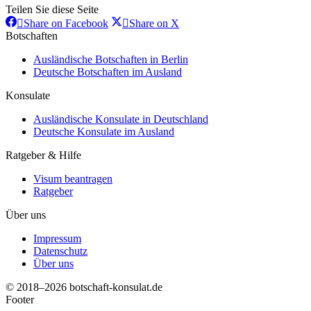
Teilen Sie diese Seite
Share
Share
Share on Facebook
Share on X
on
on
Botschaften
Facebook
X
Ausländische Botschaften in Berlin
Deutsche Botschaften im Ausland
Konsulate
Ausländische Konsulate in Deutschland
Deutsche Konsulate im Ausland
Ratgeber & Hilfe
Visum beantragen
Ratgeber
Über uns
Impressum
Datenschutz
Über uns
© 2018–2026 botschaft-konsulat.de
Footer