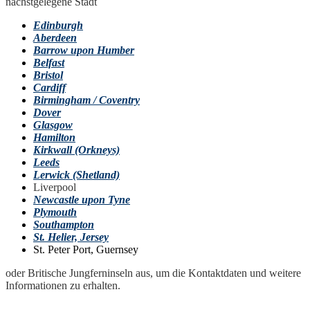
nächstgelegene Stadt
Edinburgh
Aberdeen
Barrow upon Humber
Belfast
Bristol
Cardiff
Birmingham / Coventry
Dover
Glasgow
Hamilton
Kirkwall
(Orkneys)
Leeds
Lerwick (Shetland)
Liverpool
Newcastle upon Tyne
Plymouth
Southampton
St. Helier, Jersey
St. Peter Port, Guernsey
oder Britische Jungferninseln aus, um die Kontaktdaten und weitere
Informationen zu erhalten.