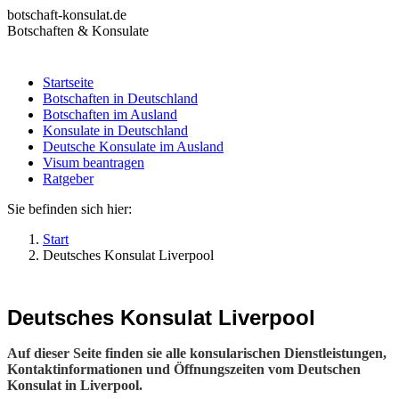
Zum
botschaft-konsulat.de
Inhalt
Botschaften & Konsulate
springen
Startseite
Botschaften in Deutschland
Startseite
Botschaften im Ausland
Botschaften in Deutschland
Konsulate in Deutschland
Botschaften im Ausland
Deutsche Konsulate im Ausland
Konsulate in Deutschland
Visum beantragen
Deutsche Konsulate im Ausland
Ratgeber
Visum beantragen
Ratgeber
Sie befinden sich hier:
Start
Deutsches Konsulat Liverpool
Deutsches Konsulat Liverpool
Auf dieser Seite finden sie alle konsularischen Dienstleistungen,
Kontaktinformationen und Öffnungszeiten vom Deutschen
Konsulat in Liverpool.