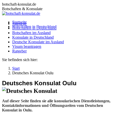
Zum
botschaft-konsulat.de
Inhalt
Botschaften & Konsulate
springen
Startseite
Startseite
Botschaften in Deutschland
Botschaften in Deutschland
Botschaften im Ausland
Botschaften im Ausland
Konsulate in Deutschland
Konsulate in Deutschland
Deutsche Konsulate im Ausland
Deutsche Konsulate im Ausland
Visum beantragen
Visum beantragen
Ratgeber
Ratgeber
Sie befinden sich hier:
Start
Deutsches Konsulat Oulu
Deutsches Konsulat Oulu
Auf dieser Seite finden sie alle konsularischen Dienstleistungen,
Kontaktinformationen und Öffnungszeiten vom Deutschen
Konsulat in Oulu.