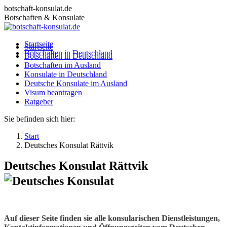
Zum
botschaft-konsulat.de
Inhalt
Botschaften & Konsulate
springen
Startseite
Startseite
Botschaften in Deutschland
Botschaften in Deutschland
Botschaften im Ausland
Botschaften im Ausland
Konsulate in Deutschland
Konsulate in Deutschland
Deutsche Konsulate im Ausland
Deutsche Konsulate im Ausland
Visum beantragen
Visum beantragen
Ratgeber
Ratgeber
Sie befinden sich hier:
Start
Deutsches Konsulat Rättvik
Deutsches Konsulat Rättvik
Auf dieser Seite finden sie alle konsularischen Dienstleistungen,