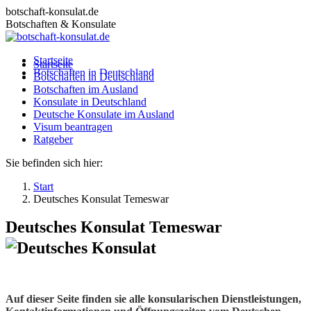
Zum
botschaft-konsulat.de
Inhalt
Botschaften & Konsulate
springen
Startseite
Startseite
Botschaften in Deutschland
Botschaften in Deutschland
Botschaften im Ausland
Botschaften im Ausland
Konsulate in Deutschland
Konsulate in Deutschland
Deutsche Konsulate im Ausland
Deutsche Konsulate im Ausland
Visum beantragen
Visum beantragen
Ratgeber
Ratgeber
Sie befinden sich hier:
Start
Deutsches Konsulat Temeswar
Deutsches Konsulat Temeswar
Auf dieser Seite finden sie alle konsularischen Dienstleistungen,