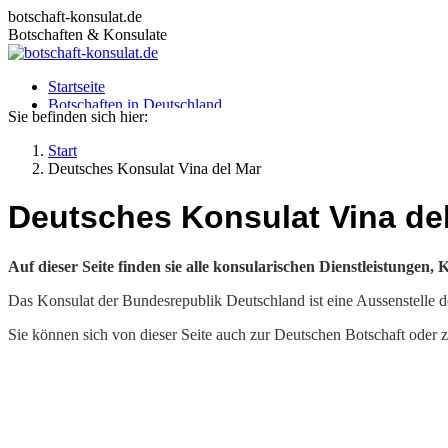
Zum
botschaft-konsulat.de
Inhalt
Botschaften & Konsulate
springen
Startseite
Botschaften in Deutschland
Sie befinden sich hier:
Botschaften im Ausland
Konsulate in Deutschland
Start
Deutsche Konsulate im Ausland
Deutsches Konsulat Vina del Mar
Visum beantragen
Ratgeber
Deutsches Konsulat Vina de
Auf dieser Seite finden sie alle konsularischen Dienstleistunge
Das Konsulat der Bundesrepublik Deutschland ist eine Aussenstelle der
Sie können sich von dieser Seite auch zur Deutschen Botschaft oder