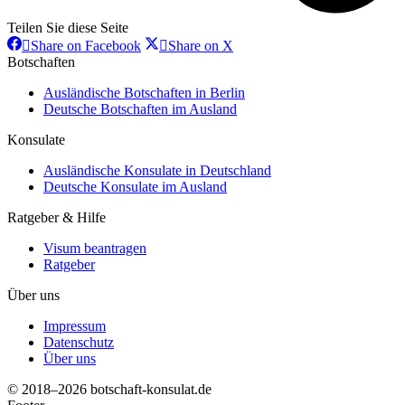
Teilen Sie diese Seite
Share
Share
Share on Facebook
Share on X
on
on
Botschaften
Facebook
X
Ausländische Botschaften in Berlin
Deutsche Botschaften im Ausland
Konsulate
Ausländische Konsulate in Deutschland
Deutsche Konsulate im Ausland
Ratgeber & Hilfe
Visum beantragen
Ratgeber
Über uns
Impressum
Datenschutz
Über uns
© 2018–2026 botschaft-konsulat.de