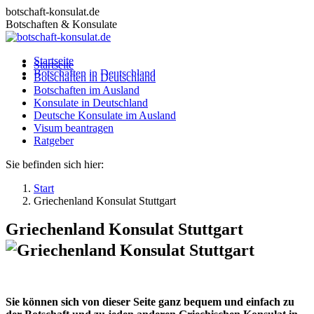
Zum
botschaft-konsulat.de
Inhalt
Botschaften & Konsulate
springen
Startseite
Startseite
Botschaften in Deutschland
Botschaften in Deutschland
Botschaften im Ausland
Botschaften im Ausland
Konsulate in Deutschland
Konsulate in Deutschland
Deutsche Konsulate im Ausland
Deutsche Konsulate im Ausland
Visum beantragen
Visum beantragen
Ratgeber
Ratgeber
Sie befinden sich hier:
Start
Griechenland Konsulat Stuttgart
Griechenland Konsulat Stuttgart
Sie können sich von dieser Seite ganz bequem und einfach zu