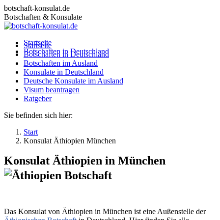
Zum
botschaft-konsulat.de
Inhalt
Botschaften & Konsulate
springen
Startseite
Startseite
Botschaften in Deutschland
Botschaften in Deutschland
Botschaften im Ausland
Botschaften im Ausland
Konsulate in Deutschland
Konsulate in Deutschland
Deutsche Konsulate im Ausland
Deutsche Konsulate im Ausland
Visum beantragen
Visum beantragen
Ratgeber
Ratgeber
Sie befinden sich hier:
Start
Konsulat Äthiopien München
Konsulat Äthiopien in München
Das Konsulat von Äthiopien in München ist eine Außenstelle der