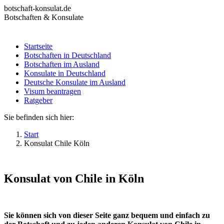
Zum
botschaft-konsulat.de
Inhalt
Botschaften & Konsulate
springen
Startseite
Botschaften in Deutschland
Startseite
Botschaften im Ausland
Botschaften in Deutschland
Konsulate in Deutschland
Botschaften im Ausland
Deutsche Konsulate im Ausland
Konsulate in Deutschland
Visum beantragen
Deutsche Konsulate im Ausland
Ratgeber
Visum beantragen
Ratgeber
Sie befinden sich hier:
Start
Konsulat Chile Köln
Konsulat von Chile in Köln
Sie können sich von dieser Seite ganz bequem und einfach zu