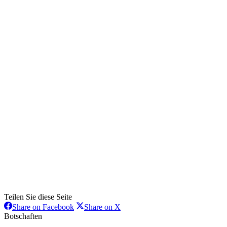
Teilen Sie diese Seite
Share
Share
Share on Facebook
Share on X
on
on
Botschaften
Facebook
X