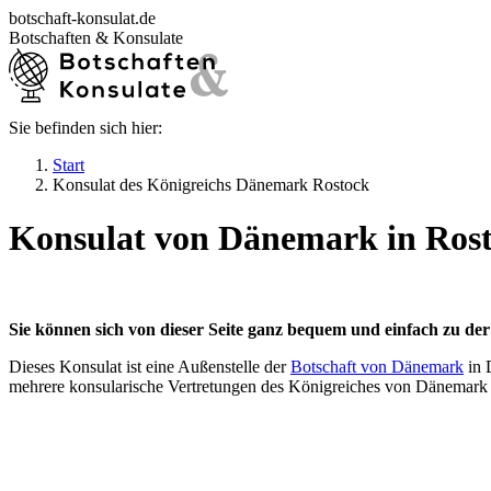
Zum
botschaft-konsulat.de
Inhalt
Botschaften & Konsulate
springen
Sie befinden sich hier:
Startseite
Botschaften in Deutschland
Start
Botschaften im Ausland
Konsulat des Königreichs Dänemark Rostock
Konsulate in Deutschland
Deutsche Konsulate im Ausland
Konsulat von Dänemark in Ros
Visum beantragen
Ratgeber
Sie können sich von dieser Seite ganz bequem und einfach zu de
Dieses Konsulat ist eine Außenstelle der
Botschaft von Dänemark
in 
mehrere konsularische Vertretungen des Königreiches von Dänemark 