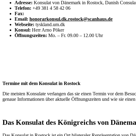
Adresse:
Konsulat von Dänemark in Rostock, Danish Consulat
Telefon:
+49 381 4 58 42 06
Fax:
Email:
honorarkonsul.dk.rostock@scanhaus.de
Webseite:
tyskland.um.dk
Konsul:
Herr Arno Pöker
Öffnungszeiten:
Mo. – Fr. 09.00 – 12.00 Uhr
Termine mit dem Konsulat in Rostock
Die meisten Konsulate verlangen das sie einen Termin vor dem Besuch 
genaue Informationen über aktuelle Öffnungszeiten und wie sie ein
Das Konsulat des Königreichs von Dänema
Das Konsulat in Rostock ist ein Ort bilateraler Repräsentation von 