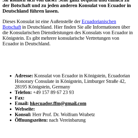
der Botschaft und zu jeden anderen Konsulat von Ecuador in
Deutschland führen lassen.
Dieses Konsulat ist eine Außenstelle der
Ecuadorianischen
Botschaft
in Deutschland. Hier finden Sie alle Informationen über
die Konsularischen Dienstleistungen des Konsulats von Ecuador in
Königstein. Es gibt mehrere konsularische Vertretungen von
Ecuador in Deutschland.
Adresse:
Konsulat von Ecuador in Königstein, Ecuadorian
Honorary Consulate in Königstein, Limburger Straße 42,
28195 Königstein, Germany
Telefon:
+49 157 89 67 23 93
Fax:
Email:
hkecuador.ffm@gmail.com
Webseite:
Konsul:
Herr Prof. Dr. Wolfram Wrabetz
Öffnungszeiten:
nach Vereinbarung