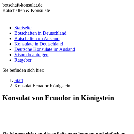
Zum
botschaft-konsulat.de
Inhalt
Botschaften & Konsulate
springen
Startseite
Botschaften in Deutschland
Startseite
Botschaften im Ausland
Botschaften in Deutschland
Konsulate in Deutschland
Botschaften im Ausland
Deutsche Konsulate im Ausland
Konsulate in Deutschland
Visum beantragen
Deutsche Konsulate im Ausland
Ratgeber
Visum beantragen
Ratgeber
Sie befinden sich hier:
Start
Konsulat Ecuador Königstein
Konsulat von Ecuador in Königstein
Sie können sich von dieser Seite ganz bequem und einfach zu