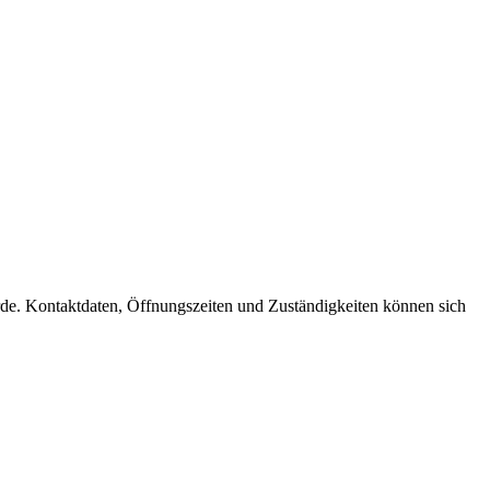
hörde. Kontaktdaten, Öffnungszeiten und Zuständigkeiten können sich
t
T