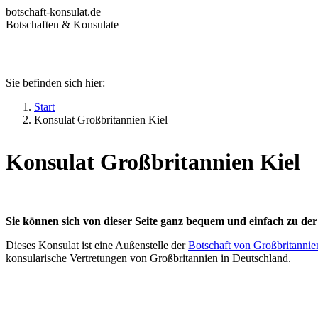
Zum
botschaft-konsulat.de
Inhalt
Botschaften & Konsulate
springen
Sie befinden sich hier:
Startseite
Botschaften in Deutschland
Start
Botschaften im Ausland
Konsulat Großbritannien Kiel
Konsulate in Deutschland
Deutsche Konsulate im Ausland
Visum beantragen
Konsulat Großbritannien Kiel
Ratgeber
Sie können sich von dieser Seite ganz bequem und einfach zu de
Dieses Konsulat ist eine Außenstelle der
Botschaft von Großbritannie
konsularische Vertretungen von Großbritannien in Deutschland.