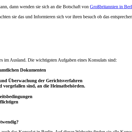
kann, dann wenden sie sich an die Botschaft von
Großbritannien in Berl
achten sie das und Informieren sich vor ihren besuch ob das entsprechend
des im Ausland. Die wichtigsten Aufgaben eines Konsulats sind:
 amtlichen Dokumenten
 und
Überwachung
der Gerichtsverfahren
d vorgefallen sind, an die Heimatbehörden.
beitsbedingungen
lichtigen
otwendig?
 auch das Konsulat in Berlin. Auf dieser Webseite finden sie alle Kons