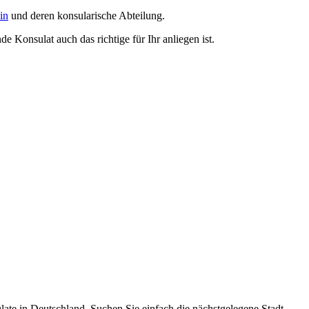
in
und deren konsularische Abteilung.
e Konsulat auch das richtige für Ihr anliegen ist.
ulate in Deutschland. Suchen Sie einfach die nächstgelegene Stadt