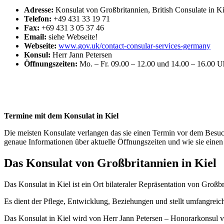
Adresse:
Konsulat von Großbritannien, British Consulate in 
Telefon:
+49 431 33 19 71
Fax:
+69 431 3 05 37 46
Email:
siehe Webseite!
Webseite:
www.gov.uk/contact-consular-services-germany
Konsul:
Herr Jann Petersen
Öffnungszeiten:
Mo. – Fr. 09.00 – 12.00 und 14.00 – 16.00 U
Termine mit dem Konsulat in Kiel
Die meisten Konsulate verlangen das sie einen Termin vor dem Besuch 
genaue Informationen über aktuelle Öffnungszeiten und wie sie ein
Das Konsulat von Großbritannien in Kiel
Das Konsulat in Kiel ist ein Ort bilateraler Repräsentation von Großb
Es dient der Pflege, Entwicklung, Beziehungen und stellt umfangreich
Das Konsulat in Kiel wird von Herr Jann Petersen – Honorarkonsul vo