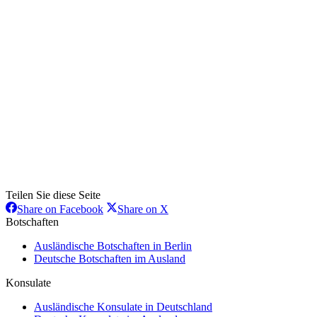
Teilen Sie diese Seite
Share
Share
Share on Facebook
Share on X
on
on
Botschaften
Facebook
X
Ausländische Botschaften in Berlin
Deutsche Botschaften im Ausland
Konsulate
Ausländische Konsulate in Deutschland