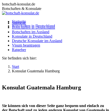
Zum
botschaft-konsulat.de
Inhalt
Botschaften & Konsulate
springen
Startseite
Startseite
Botschaften in Deutschland
Botschaften in Deutschland
Botschaften im Ausland
Botschaften im Ausland
Konsulate in Deutschland
Konsulate in Deutschland
Deutsche Konsulate im Ausland
Deutsche Konsulate im Ausland
Visum beantragen
Visum beantragen
Ratgeber
Ratgeber
Sie befinden sich hier:
Start
Konsulat Guatemala Hamburg
Konsulat Guatemala Hamburg
Sie können sich von dieser Seite ganz bequem und einfach zu
der Botschaft und zu jeden anderen Konsulat von Guatemala in