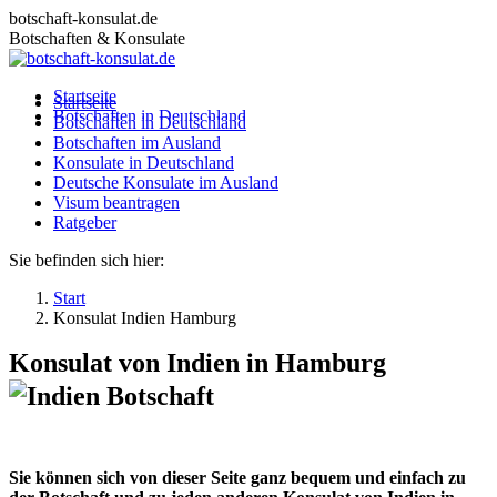
Zum
botschaft-konsulat.de
Inhalt
Botschaften & Konsulate
springen
Startseite
Startseite
Botschaften in Deutschland
Botschaften in Deutschland
Botschaften im Ausland
Botschaften im Ausland
Konsulate in Deutschland
Konsulate in Deutschland
Deutsche Konsulate im Ausland
Deutsche Konsulate im Ausland
Visum beantragen
Visum beantragen
Ratgeber
Ratgeber
Sie befinden sich hier:
Start
Konsulat Indien Hamburg
Konsulat von Indien in Hamburg
Sie können sich von dieser Seite ganz bequem und einfach zu