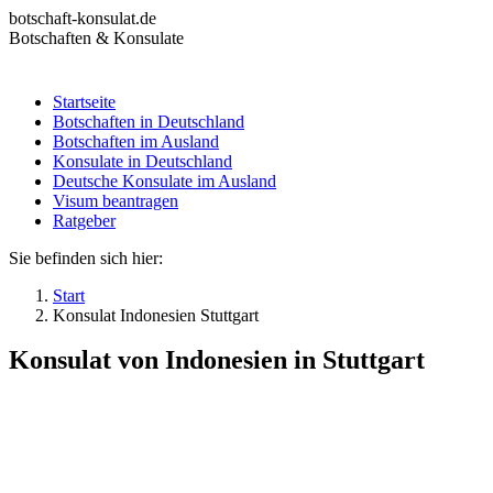
Zum
botschaft-konsulat.de
Inhalt
Botschaften & Konsulate
springen
Startseite
Botschaften in Deutschland
Startseite
Botschaften im Ausland
Botschaften in Deutschland
Konsulate in Deutschland
Botschaften im Ausland
Deutsche Konsulate im Ausland
Konsulate in Deutschland
Visum beantragen
Deutsche Konsulate im Ausland
Ratgeber
Visum beantragen
Ratgeber
Sie befinden sich hier:
Start
Konsulat Indonesien Stuttgart
Konsulat von Indonesien in Stuttgart