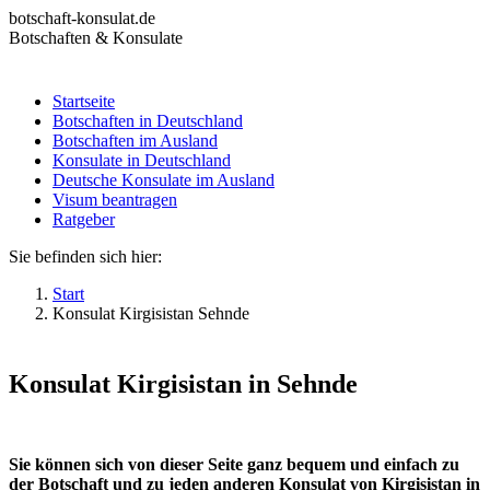
Zum
botschaft-konsulat.de
Inhalt
Botschaften & Konsulate
springen
Startseite
Botschaften in Deutschland
Startseite
Botschaften im Ausland
Botschaften in Deutschland
Konsulate in Deutschland
Botschaften im Ausland
Deutsche Konsulate im Ausland
Konsulate in Deutschland
Visum beantragen
Deutsche Konsulate im Ausland
Ratgeber
Visum beantragen
Ratgeber
Sie befinden sich hier:
Start
Konsulat Kirgisistan Sehnde
Konsulat Kirgisistan in Sehnde
Sie können sich von dieser Seite ganz bequem und einfach zu
der Botschaft und zu jeden anderen Konsulat von Kirgisistan in