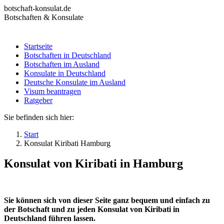
Zum
botschaft-konsulat.de
Inhalt
Botschaften & Konsulate
springen
Startseite
Botschaften in Deutschland
Startseite
Botschaften im Ausland
Botschaften in Deutschland
Konsulate in Deutschland
Botschaften im Ausland
Deutsche Konsulate im Ausland
Konsulate in Deutschland
Visum beantragen
Deutsche Konsulate im Ausland
Ratgeber
Visum beantragen
Ratgeber
Sie befinden sich hier:
Start
Konsulat Kiribati Hamburg
Konsulat von Kiribati in Hamburg
Sie können sich von dieser Seite ganz bequem und einfach zu
der Botschaft und zu jeden Konsulat von Kiribati in
Deutschland führen lassen.