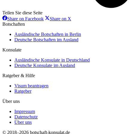
Teilen Sie diese Seite
Share
Share
Share on Facebook
Share on X
on
on
Botschaften
Facebook
X
Ausländische Botschaften in Berlin
Deutsche Botschaften im Ausland
Konsulate
Ausländische Konsulate in Deutschland
Deutsche Konsulate im Ausland
Ratgeber & Hilfe
Visum beantragen
Ratgeber
Über uns
Impressum
Datenschutz
Über uns
© 2018–2026 botschaft-konsulat.de