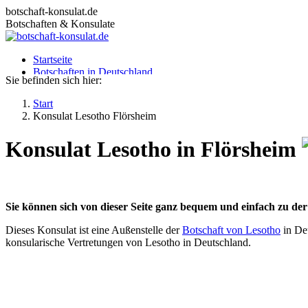
Zum
botschaft-konsulat.de
Inhalt
Botschaften & Konsulate
springen
Startseite
Botschaften in Deutschland
Sie befinden sich hier:
Botschaften im Ausland
Konsulate in Deutschland
Start
Deutsche Konsulate im Ausland
Konsulat Lesotho Flörsheim
Visum beantragen
Ratgeber
Konsulat Lesotho in Flörsheim
Sie können sich von dieser Seite ganz bequem und einfach zu de
Dieses Konsulat ist eine Außenstelle der
Botschaft von Lesotho
in Deu
konsularische Vertretungen von Lesotho in Deutschland.