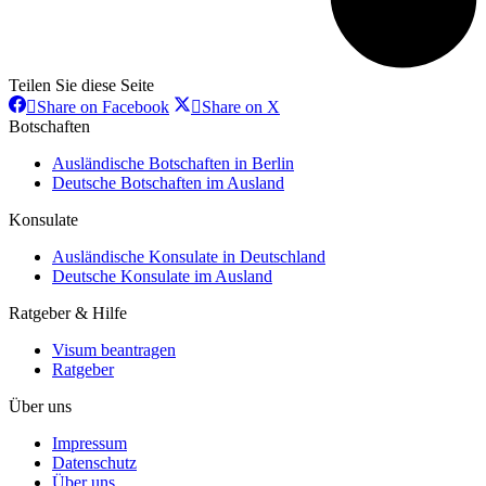
Teilen Sie diese Seite
Share
Share
Share on Facebook
Share on X
on
on
Botschaften
Facebook
X
Ausländische Botschaften in Berlin
Deutsche Botschaften im Ausland
Konsulate
Ausländische Konsulate in Deutschland
Deutsche Konsulate im Ausland
Ratgeber & Hilfe
Visum beantragen
Ratgeber
Über uns
Impressum
Datenschutz
Über uns