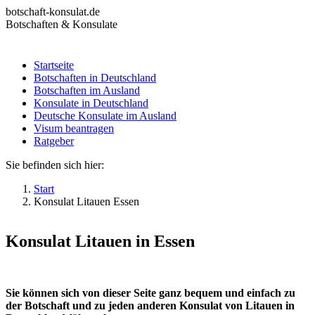
Zum
botschaft-konsulat.de
Inhalt
Botschaften & Konsulate
springen
Startseite
Botschaften in Deutschland
Startseite
Botschaften im Ausland
Botschaften in Deutschland
Konsulate in Deutschland
Botschaften im Ausland
Deutsche Konsulate im Ausland
Konsulate in Deutschland
Visum beantragen
Deutsche Konsulate im Ausland
Ratgeber
Visum beantragen
Ratgeber
Sie befinden sich hier:
Start
Konsulat Litauen Essen
Konsulat Litauen in Essen
Sie können sich von dieser Seite ganz bequem und einfach zu
der Botschaft und zu jeden anderen Konsulat von Litauen in