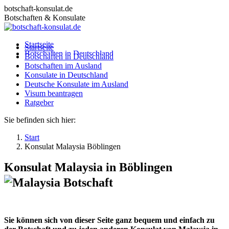
Zum
botschaft-konsulat.de
Inhalt
Botschaften & Konsulate
springen
Startseite
Startseite
Botschaften in Deutschland
Botschaften in Deutschland
Botschaften im Ausland
Botschaften im Ausland
Konsulate in Deutschland
Konsulate in Deutschland
Deutsche Konsulate im Ausland
Deutsche Konsulate im Ausland
Visum beantragen
Visum beantragen
Ratgeber
Ratgeber
Sie befinden sich hier:
Start
Konsulat Malaysia Böblingen
Konsulat Malaysia in Böblingen
Sie können sich von dieser Seite ganz bequem und einfach zu