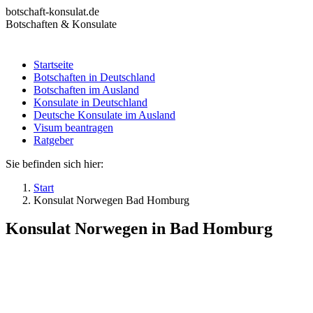
Zum
botschaft-konsulat.de
Inhalt
Botschaften & Konsulate
springen
Startseite
Botschaften in Deutschland
Startseite
Botschaften im Ausland
Botschaften in Deutschland
Konsulate in Deutschland
Botschaften im Ausland
Deutsche Konsulate im Ausland
Konsulate in Deutschland
Visum beantragen
Deutsche Konsulate im Ausland
Ratgeber
Visum beantragen
Ratgeber
Sie befinden sich hier:
Start
Konsulat Norwegen Bad Homburg
Konsulat Norwegen in Bad Homburg