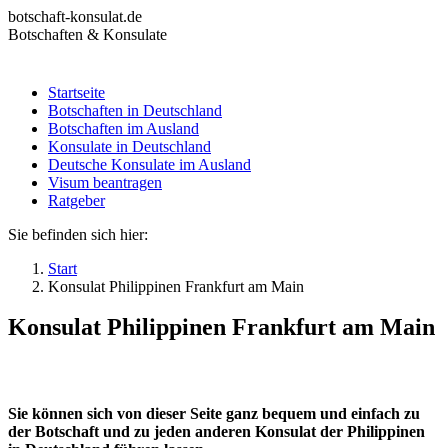
Zum
botschaft-konsulat.de
Inhalt
Botschaften & Konsulate
springen
Startseite
Botschaften in Deutschland
Startseite
Botschaften im Ausland
Botschaften in Deutschland
Konsulate in Deutschland
Botschaften im Ausland
Deutsche Konsulate im Ausland
Konsulate in Deutschland
Visum beantragen
Deutsche Konsulate im Ausland
Ratgeber
Visum beantragen
Ratgeber
Sie befinden sich hier:
Start
Konsulat Philippinen Frankfurt am Main
Konsulat Philippinen Frankfurt am Main
Sie können sich von dieser Seite ganz bequem und einfach zu
der Botschaft und zu jeden anderen Konsulat der Philippinen