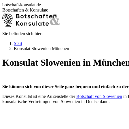
Zum
botschaft-konsulat.de
Inhalt
Botschaften & Konsulate
springen
Sie befinden sich hier:
Startseite
Botschaften in Deutschland
Start
Botschaften im Ausland
Konsulat Slowenien München
Konsulate in Deutschland
Deutsche Konsulate im Ausland
Konsulat Slowenien in Münche
Visum beantragen
Ratgeber
Sie können sich von dieser Seite ganz bequem und einfach zu de
Dieses Konsulat ist eine Außenstelle der
Botschaft von Slowenien
in 
konsularische Vertretungen von Slowenien in Deutschland.