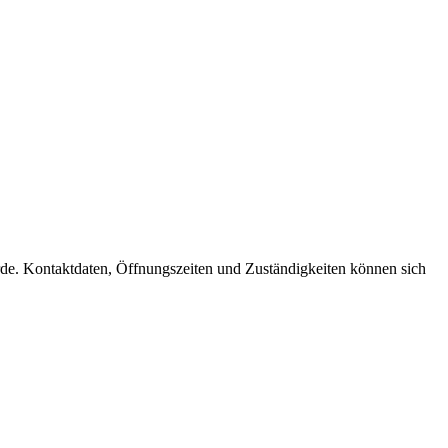
hörde. Kontaktdaten, Öffnungszeiten und Zuständigkeiten können sich
t
T