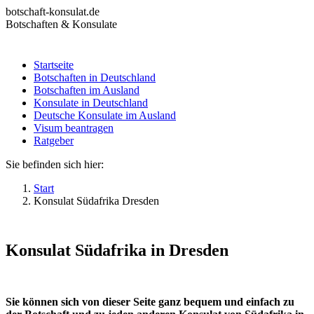
Zum
botschaft-konsulat.de
Inhalt
Botschaften & Konsulate
springen
Startseite
Botschaften in Deutschland
Startseite
Botschaften im Ausland
Botschaften in Deutschland
Konsulate in Deutschland
Botschaften im Ausland
Deutsche Konsulate im Ausland
Konsulate in Deutschland
Visum beantragen
Deutsche Konsulate im Ausland
Ratgeber
Visum beantragen
Ratgeber
Sie befinden sich hier:
Start
Konsulat Südafrika Dresden
Konsulat Südafrika in Dresden
Sie können sich von dieser Seite ganz bequem und einfach zu