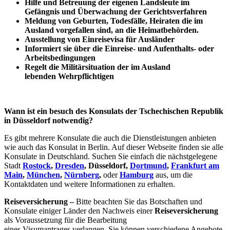
Hilfe und
Betreuung
der eigenen Landsleute im
Gefängnis und
Überwachung
der Gerichtsverfahren
Meldung von Geburten, Todesfälle, Heiraten die im
Ausland vorgefallen sind, an die Heimatbehörden.
Ausstellung von Einreisevisa für Ausländer
Informiert sie über die Einreise- und Aufenthalts- oder
Arbeitsbedingungen
Regelt die Militärsituation der im Ausland
lebenden Wehrpflichtigen
Wann ist ein besuch des Konsulats der Tschechischen Republik
in Düsseldorf notwendig?
Es gibt mehrere Konsulate die auch die Dienstleistungen anbieten
wie auch das Konsulat in Berlin. Auf dieser Webseite finden sie alle
Konsulate in Deutschland. Suchen Sie einfach die nächstgelegene
Stadt
Rostock
,
Dresden
, Düsseldorf,
Dortmund
,
Frankfurt am
Main
,
München
,
Nürnberg
,
oder
Hamburg
aus, um die
Kontaktdaten und weitere Informationen zu erhalten.
Reiseversicherung –
Bitte beachten Sie das Botschaften und
Konsulate einiger Länder den Nachweis einer
Reiseversicherung
als Voraussetzung für die Bearbeitung
eines Visumantrages verlangen. Sie können verschiedene Angebote