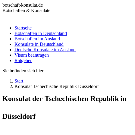
Zum
botschaft-konsulat.de
Inhalt
Botschaften & Konsulate
springen
Startseite
Botschaften in Deutschland
Startseite
Botschaften im Ausland
Botschaften in Deutschland
Konsulate in Deutschland
Botschaften im Ausland
Deutsche Konsulate im Ausland
Konsulate in Deutschland
Visum beantragen
Deutsche Konsulate im Ausland
Ratgeber
Visum beantragen
Ratgeber
Sie befinden sich hier:
Start
Konsulat Tschechische Republik Düsseldorf
Konsulat der Tschechischen Republik in
Düsseldorf