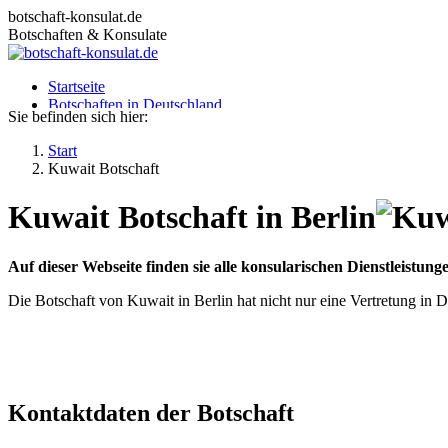
Zum
botschaft-konsulat.de
Inhalt
Botschaften & Konsulate
springen
Startseite
Botschaften in Deutschland
Sie befinden sich hier:
Botschaften im Ausland
Konsulate in Deutschland
Start
Deutsche Konsulate im Ausland
Kuwait Botschaft
Visum beantragen
Ratgeber
Kuwait Botschaft in Berlin
Auf dieser Webseite finden sie alle konsularischen Dienstleistu
Die Botschaft von Kuwait in Berlin hat nicht nur eine Vertretung in
Kontaktdaten der Botschaft