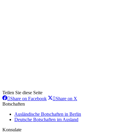
Teilen Sie diese Seite
Share
Share
Share on Facebook
Share on X
on
on
Botschaften
Facebook
X
Ausländische Botschaften in Berlin
Deutsche Botschaften im Ausland
Konsulate