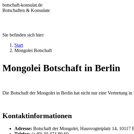
Zum
botschaft-konsulat.de
Inhalt
Botschaften & Konsulate
springen
Sie befinden sich hier:
Startseite
Botschaften in Deutschland
Start
Botschaften im Ausland
Mongolei Botschaft
Konsulate in Deutschland
Deutsche Konsulate im Ausland
Visum beantragen
Mongolei Botschaft in Berlin
Ratgeber
Die Botschaft der Mongolei in Berlin hat nicht nur eine Vertretung i
Kontaktinformationen
Adresse:
Botschaft der Mongolei, Hausvogteiplatz 14, 10117 B
Telefon
: (+49) 30 474 80 60