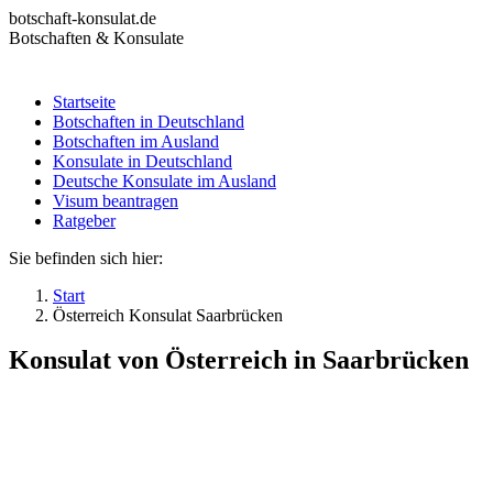
Zum
botschaft-konsulat.de
Inhalt
Botschaften & Konsulate
springen
Startseite
Botschaften in Deutschland
Startseite
Botschaften im Ausland
Botschaften in Deutschland
Konsulate in Deutschland
Botschaften im Ausland
Deutsche Konsulate im Ausland
Konsulate in Deutschland
Visum beantragen
Deutsche Konsulate im Ausland
Ratgeber
Visum beantragen
Ratgeber
Sie befinden sich hier:
Start
Österreich Konsulat Saarbrücken
Konsulat von Österreich in Saarbrücken