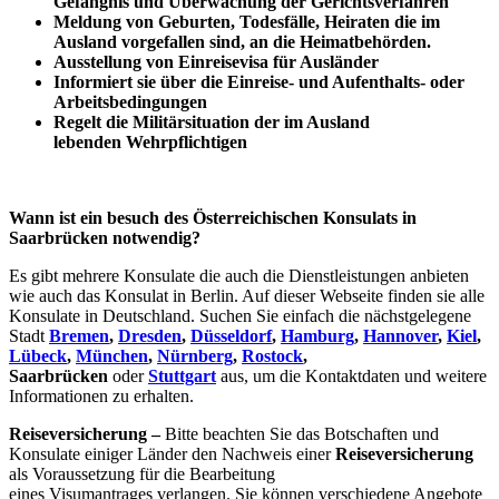
Gefängnis und
Überwachung
der Gerichtsverfahren
Meldung von Geburten, Todesfälle, Heiraten die im
Ausland vorgefallen sind, an die Heimatbehörden.
Ausstellung von Einreisevisa für Ausländer
Informiert sie über die Einreise- und Aufenthalts- oder
Arbeitsbedingungen
Regelt die Militärsituation der im Ausland
lebenden Wehrpflichtigen
Wann ist ein besuch des Österreichischen Konsulats in
Saarbrücken notwendig?
Es gibt mehrere Konsulate die auch die Dienstleistungen anbieten
wie auch das Konsulat in Berlin. Auf dieser Webseite finden sie alle
Konsulate in Deutschland. Suchen Sie einfach die nächstgelegene
Stadt
Bremen
,
Dresden
,
Düsseldorf
,
Hamburg
,
Hannover
,
Kiel
,
Lübeck
,
München
,
Nürnberg
,
Rostock
,
Saarbrücken
oder
Stuttgart
aus, um die Kontaktdaten und weitere
Informationen zu erhalten.
Reiseversicherung –
Bitte beachten Sie das Botschaften und
Konsulate einiger Länder den Nachweis einer
Reiseversicherung
als Voraussetzung für die Bearbeitung
eines Visumantrages verlangen. Sie können verschiedene Angebote