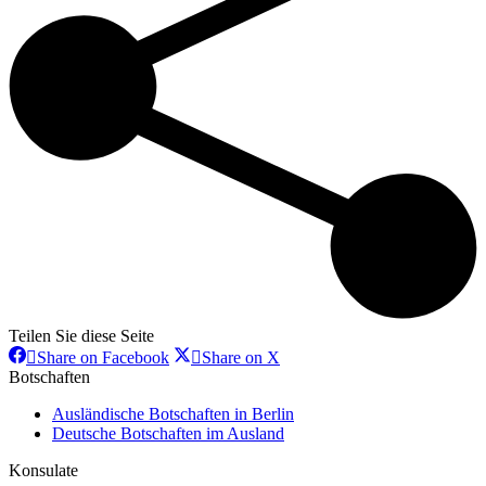
Teilen Sie diese Seite
Share
Share
Share on Facebook
Share on X
on
on
Botschaften
Facebook
X
Ausländische Botschaften in Berlin
Deutsche Botschaften im Ausland
Konsulate