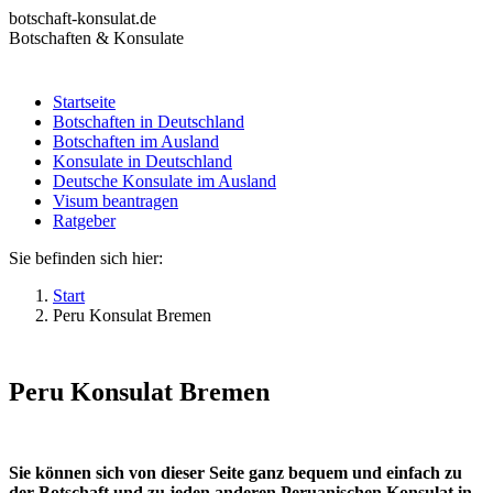
Zum
botschaft-konsulat.de
Inhalt
Botschaften & Konsulate
springen
Startseite
Botschaften in Deutschland
Startseite
Botschaften im Ausland
Botschaften in Deutschland
Konsulate in Deutschland
Botschaften im Ausland
Deutsche Konsulate im Ausland
Konsulate in Deutschland
Visum beantragen
Deutsche Konsulate im Ausland
Ratgeber
Visum beantragen
Ratgeber
Sie befinden sich hier:
Start
Peru Konsulat Bremen
Peru Konsulat Bremen
Sie können sich von dieser Seite ganz bequem und einfach zu
der Botschaft und zu jeden anderen Peruanischen Konsulat in