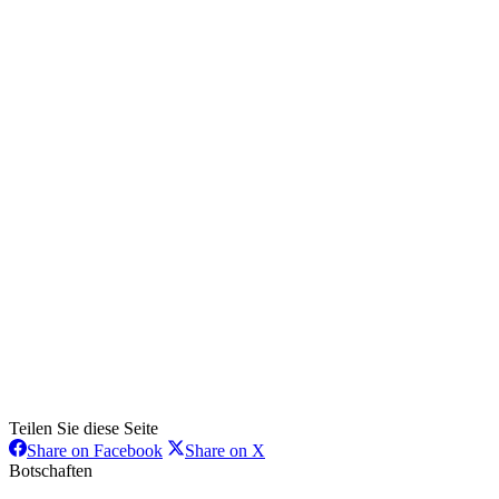
Teilen Sie diese Seite
Share
Share
Share on Facebook
Share on X
on
on
Botschaften
Facebook
X