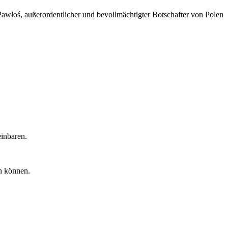
awłoś, außerordentlicher und bevollmächtigter Botschafter von Polen
einbaren.
en können.