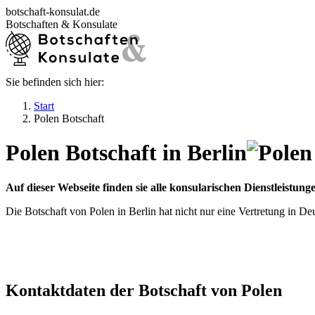
Zum
botschaft-konsulat.de
Inhalt
Botschaften & Konsulate
springen
Sie befinden sich hier:
Startseite
Botschaften in Deutschland
Start
Botschaften im Ausland
Polen Botschaft
Konsulate in Deutschland
Deutsche Konsulate im Ausland
Polen Botschaft in Berlin
Visum beantragen
Ratgeber
Auf dieser Webseite finden sie alle konsularischen Dienstleistun
Die Botschaft von Polen in Berlin hat nicht nur eine Vertretung in D
Kontaktdaten der Botschaft von Polen