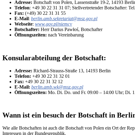
Adresse:
Botschaft von Polen, Lassenstraße 19-2, 14193 Berli
Telefon
: +49 30 22 31 31 07; Stellvertretender Botschafter: Te
Fax:
(+49) 30 22 31 31 55
E-Mail
:
berlin.amb.sekretariat@msz.gov.pl
Webseite
:
www.gov.pl/niemcy
Botschafter:
Herr Darius Pawłoś, Botschafter
Öffnungszeiten:
nach Vereinbarung
Konsularabteilung der Botschaft:
Adresse:
Richard-Strauss-Straße 13, 14193 Berlin
Telefon:
+49 30 22 31 32 01
Fax:
+49 30 22 31 32 12
E-Mail:
berlin.amb.wk@msz.gov.pl
Öffnungszeiten:
Mo. Di. Do. und Fr. 09:00 – 14:00 Uhr; Di. 
Wann ist ein besuch der Botschaft in Berl
Wie alle Botschaften ist auch die Botschaft von Polen ein Ort der Re
Interessen in der Bundesrepublik.