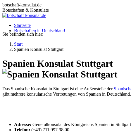
Zum
botschaft-konsulat.de
Inhalt
Botschaften & Konsulate
springen
Startseite
Botschaften in Deutschland
Sie befinden sich hier:
Botschaften im Ausland
Konsulate in Deutschland
Start
Deutsche Konsulate im Ausland
Spanien Konsulat Stuttgart
Visum beantragen
Ratgeber
Spanien Konsulat Stuttgart
Das Spanische Konsulat in Stuttgart ist eine Außenstelle der
Spanisch
gibt mehrere konsularische Vertretungen von Spanien in Deutschland.
Adresse:
Generalkonsulat des Königreichs Spanien in Stuttgart
Telefon:
(+49) 711 997 98 00