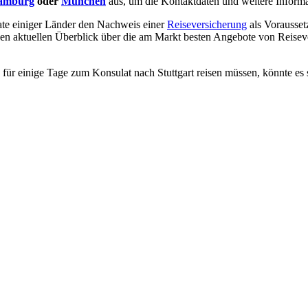
amburg
oder
München
aus, um die Kontaktdaten und weitere Informa
ate einiger Länder den Nachweis einer
Reiseversicherung
als Vorausset
nen aktuellen Überblick über die am Markt besten Angebote von Reisev
für einige Tage zum Konsulat nach Stuttgart reisen müssen, könnte es s