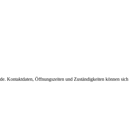
hörde. Kontaktdaten, Öffnungszeiten und Zuständigkeiten können sich
t
T