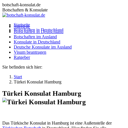
Zum
botschaft-konsulat.de
Inhalt
Botschaften & Konsulate
springen
Startseite
Startseite
Botschaften in Deutschland
Botschaften in Deutschland
Botschaften im Ausland
Botschaften im Ausland
Konsulate in Deutschland
Konsulate in Deutschland
Deutsche Konsulate im Ausland
Deutsche Konsulate im Ausland
Visum beantragen
Visum beantragen
Ratgeber
Ratgeber
Sie befinden sich hier:
Start
Türkei Konsulat Hamburg
Türkei Konsulat Hamburg
Das Türkische Konsulat in Hamburg ist eine Außenstelle der