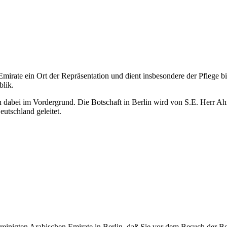
 Emirate ein Ort der Repräsentation und dient insbesondere der Pflege 
blik.
 dabei im Vordergrund. Die Botschaft in Berlin wird von S.E. Herr 
utschland geleitet.
Vereinigten Arabischen Emirate in Berlin, daß Sie vor dem Besuch der B