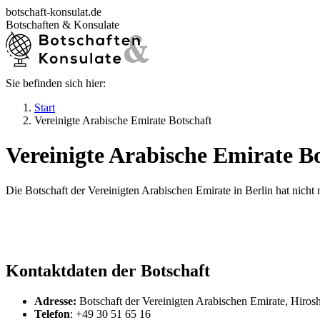
Zum
botschaft-konsulat.de
Inhalt
Botschaften & Konsulate
springen
Sie befinden sich hier:
Startseite
Botschaften in Deutschland
Start
Botschaften im Ausland
Vereinigte Arabische Emirate Botschaft
Konsulate in Deutschland
Deutsche Konsulate im Ausland
Vereinigte Arabische Emirate Bo
Visum beantragen
Ratgeber
Die Botschaft der Vereinigten Arabischen Emirate in Berlin hat nicht
Kontaktdaten der Botschaft
Adresse:
Botschaft der Vereinigten Arabischen Emirate, Hiros
Telefon
: +49 30 51 65 16