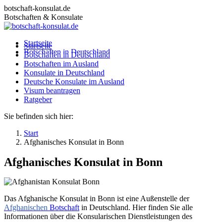
Zum
botschaft-konsulat.de
Inhalt
Botschaften & Konsulate
springen
Startseite
Startseite
Botschaften in Deutschland
Botschaften in Deutschland
Botschaften im Ausland
Botschaften im Ausland
Konsulate in Deutschland
Konsulate in Deutschland
Deutsche Konsulate im Ausland
Deutsche Konsulate im Ausland
Visum beantragen
Visum beantragen
Ratgeber
Ratgeber
Sie befinden sich hier:
Start
Afghanisches Konsulat in Bonn
Afghanisches Konsulat in Bonn
Das Afghanische Konsulat in Bonn ist eine Außenstelle der
Afghanischen
Botschaft
in Deutschland. Hier finden Sie alle
Informationen über die Konsularischen Dienstleistungen des