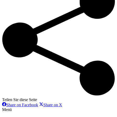
Teilen Sie diese Seite
Share
Share
Share on Facebook
Share on X
on
on
Menü
Facebook
X