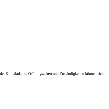
hörde. Kontaktdaten, Öffnungszeiten und Zuständigkeiten können sich
t
T