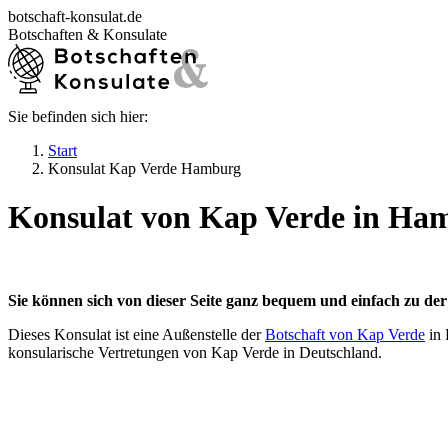
Zum
botschaft-konsulat.de
Inhalt
Botschaften & Konsulate
springen
Sie befinden sich hier:
Startseite
Botschaften in Deutschland
Start
Botschaften im Ausland
Konsulat Kap Verde Hamburg
Konsulate in Deutschland
Deutsche Konsulate im Ausland
Konsulat von Kap Verde in H
Visum beantragen
Ratgeber
Sie können sich von dieser Seite ganz bequem und einfach zu de
Dieses Konsulat ist eine Außenstelle der
Botschaft von Kap Verde
in 
konsularische Vertretungen von Kap Verde in Deutschland.