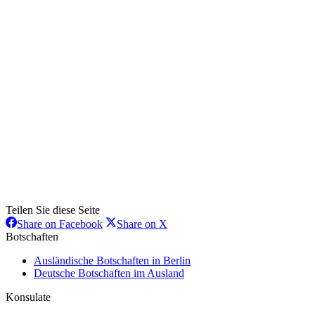
Teilen Sie diese Seite
Share
Share
Share on Facebook
Share on X
on
on
Botschaften
Facebook
X
Ausländische Botschaften in Berlin
Deutsche Botschaften im Ausland
Konsulate