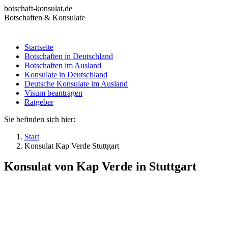
Zum
botschaft-konsulat.de
Inhalt
Botschaften & Konsulate
springen
Startseite
Botschaften in Deutschland
Startseite
Botschaften im Ausland
Botschaften in Deutschland
Konsulate in Deutschland
Botschaften im Ausland
Deutsche Konsulate im Ausland
Konsulate in Deutschland
Visum beantragen
Deutsche Konsulate im Ausland
Ratgeber
Visum beantragen
Ratgeber
Sie befinden sich hier:
Start
Konsulat Kap Verde Stuttgart
Konsulat von Kap Verde in Stuttgart